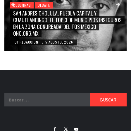
COLUMNAS
DEBATE
GRACE PALOMARES, NAY SALVATORI, SERGIO MAYER,
CARMEN SALINAS “LA CORCHOLATA”, CUAUHTÉMOC
BLANCO, SILVIA PINAL: LA TRIVIALIZACIÓN Y
RIDICULIZACIÓN DE LA REPRESENTACIÓN CIUDADANA
BY
REDACCION1
4 AGOSTO, 2026
/
Buscar:
Facebook
Twitter
Youtube