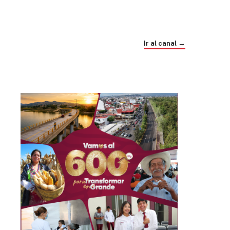
Trump e Infantino Un Mundial cubierto de
sospecha
Ir al canal →
hace 4 semanas
03
33:09