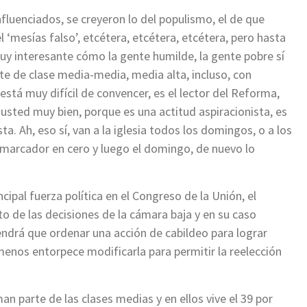
fluenciados, se creyeron lo del populismo, el de que
el ‘mesías falso’, etcétera, etcétera, etcétera, pero hasta
y interesante cómo la gente humilde, la gente pobre sí
te de clase media-media, media alta, incluso, con
está muy difícil de convencer, es el lector del Reforma,
 usted muy bien, porque es una actitud aspiracionista, es
ta. Ah, eso sí, van a la iglesia todos los domingos, o a los
 marcador en cero y luego el domingo, de nuevo lo
ipal fuerza política en el Congreso de la Unión, el
to de las decisiones de la cámara baja y en su caso
endrá que ordenar una acción de cabildeo para lograr
a menos entorpece modificarla para permitir la reelección
an parte de las clases medias y en ellos vive el 39 por