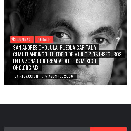
COLUMNAS
DEBATE
GRACE PALOMARES, NAY SALVATORI, SERGIO MAYER,
CARMEN SALINAS “LA CORCHOLATA”, CUAUHTÉMOC
BLANCO, SILVIA PINAL: LA TRIVIALIZACIÓN Y
RIDICULIZACIÓN DE LA REPRESENTACIÓN CIUDADANA
BY
REDACCION1
4 AGOSTO, 2026
/
Buscar: