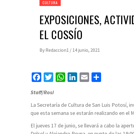
CULTURA
EXPOSICIONES, ACTIVI
EL COSSÍO
By
Redaccion1
/
14 junio, 2021
Facebook
Twitter
WhatsApp
LinkedIn
Email
Compart
Staff/Rosi
La Secretaría de Cultura de San Luis Potosí, inv
que esta semana se estarán realizando en el 
El jueves 17 de junio, se llevará a cabo la ap
Delsol y Alejandro Reyna, en punto de las 19:00