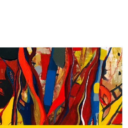
Iniciativa de infancia trans se votará en el
actual Congreso, señaló Gaby Chumacero
hace 2 semanas
02
41:16