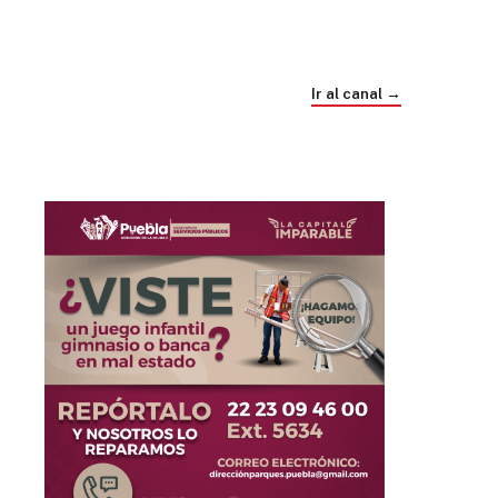
Trump e Infantino Un Mundial cubierto de
sospecha
Ir al canal →
hace 4 semanas
03
33:09