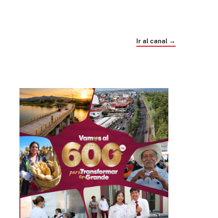
Trump e Infantino Un Mundial cubierto de
sospecha
Ir al canal →
hace 4 semanas
03
33:09