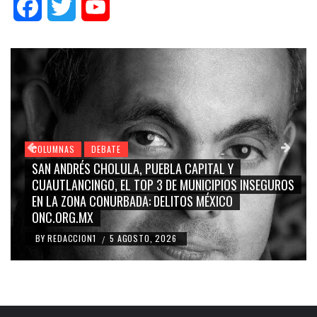
Facebook
Twitter
YouTube
COLUMNAS
DEBATE
GRACE PALOMARES, NAY SALVATORI, SERGIO MAYER,
OS
CARMEN SALINAS “LA CORCHOLATA”, CUAUHTÉMOC
BLANCO, SILVIA PINAL: LA TRIVIALIZACIÓN Y
RIDICULIZACIÓN DE LA REPRESENTACIÓN CIUDADANA
BY
REDACCION1
4 AGOSTO, 2026
/