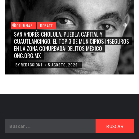
COLUMNAS
DEBATE
GRACE PALOMARES, NAY SALVATORI, SERGIO MAYER,
CARMEN SALINAS “LA CORCHOLATA”, CUAUHTÉMOC
BLANCO, SILVIA PINAL: LA TRIVIALIZACIÓN Y
RIDICULIZACIÓN DE LA REPRESENTACIÓN CIUDADANA
BY
REDACCION1
4 AGOSTO, 2026
/
Buscar: