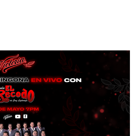
Iniciativa de infancia trans se votará en el
actual Congreso, señaló Gaby Chumacero
hace 2 semanas
02
41:16