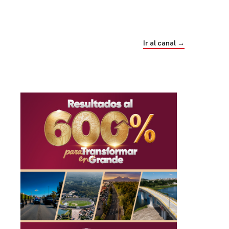
Trump e Infantino Un Mundial cubierto de
sospecha
Ir al canal →
hace 1 mes
03
33:09