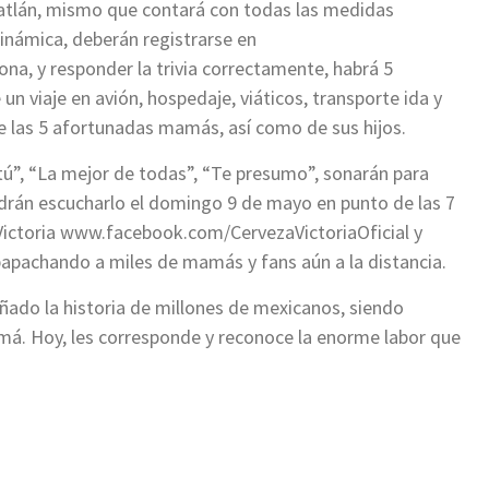
atlán, mismo que contará con todas las medidas
dinámica, deberán registrarse en
na, y responder la trivia correctamente, habrá 5
n viaje en avión, hospedaje, viáticos, transporte ida y
de las 5 afortunadas mamás, así como de sus hijos.
tú”, “La mejor de todas”, “Te presumo”, sonarán para
drán escucharlo el domingo 9 de mayo en punto de las 7
 Victoria www.facebook.com/CervezaVictoriaOficial y
pachando a miles de mamás y fans aún a la distancia.
ñado la historia de millones de mexicanos, siendo
má. Hoy, les corresponde y reconoce la enorme labor que