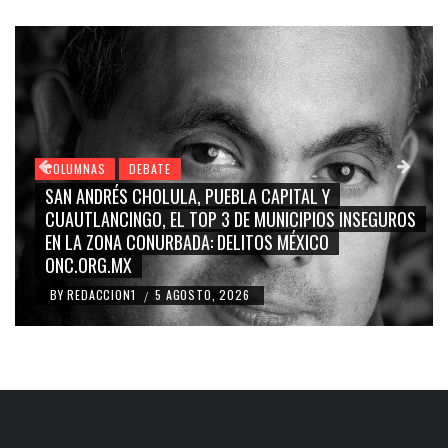
COLUMNAS
DEBATE
GRACE PALOMARES, NAY SALVATORI, SERGIO MAYER,
CARMEN SALINAS “LA CORCHOLATA”, CUAUHTÉMOC
BLANCO, SILVIA PINAL: LA TRIVIALIZACIÓN Y
RIDICULIZACIÓN DE LA REPRESENTACIÓN CIUDADANA
BY
REDACCION1
4 AGOSTO, 2026
/