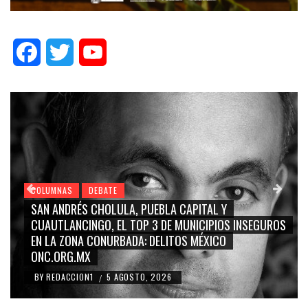
Facebook
Twitter
YouTube
COLUMNAS
DEBATE
GRACE PALOMARES, NAY SALVATORI, SERGIO MAYER,
ROS
CARMEN SALINAS “LA CORCHOLATA”, CUAUHTÉMOC
BLANCO, SILVIA PINAL: LA TRIVIALIZACIÓN Y
RIDICULIZACIÓN DE LA REPRESENTACIÓN CIUDADANA
BY
REDACCION1
4 AGOSTO, 2026
/