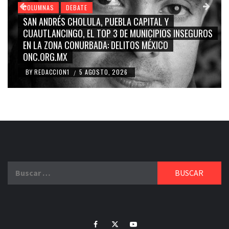
COLUMNAS
DEBATE
GRACE PALOMARES, NAY SALVATORI, SERGIO MAYER,
UROS
CARMEN SALINAS “LA CORCHOLATA”, CUAUHTÉMOC
BLANCO, SILVIA PINAL: LA TRIVIALIZACIÓN Y
RIDICULIZACIÓN DE LA REPRESENTACIÓN CIUDADANA
BY
REDACCION1
4 AGOSTO, 2026
/
Buscar:
Facebook
Twitter
Youtube