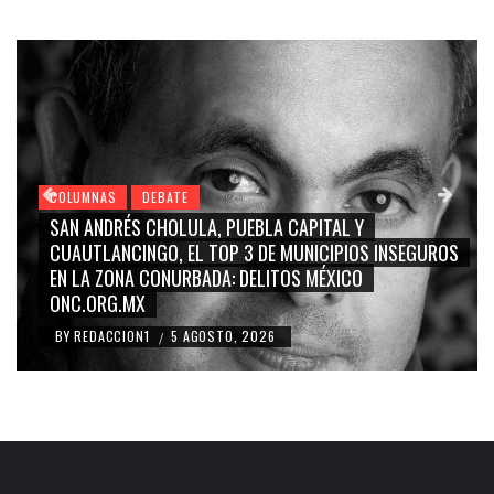
COLUMNAS
DEBATE
GRACE PALOMARES, NAY SALVATORI, SERGIO MAYER,
CARMEN SALINAS “LA CORCHOLATA”, CUAUHTÉMOC
BLANCO, SILVIA PINAL: LA TRIVIALIZACIÓN Y
RIDICULIZACIÓN DE LA REPRESENTACIÓN CIUDADANA
BY
REDACCION1
4 AGOSTO, 2026
/