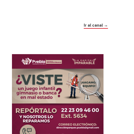
Trump e Infantino Un Mundial cubierto de
sospecha
Ir al canal →
hace 4 semanas
03
33:09