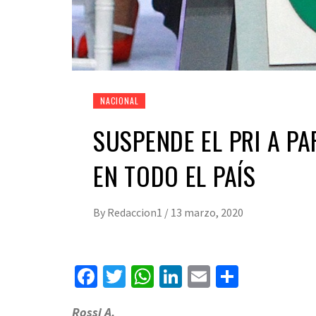
NACIONAL
SUSPENDE EL PRI A PA
EN TODO EL PAÍS
By
Redaccion1
/
13 marzo, 2020
Facebook
Twitter
WhatsApp
LinkedIn
Email
Compart
Rossi A.