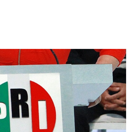
Iniciativa de infancia trans se votará en el
actual Congreso, señaló Gaby Chumacero
hace 2 semanas
02
41:16