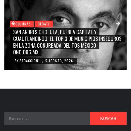
COLUMNAS
DEBATE
GRACE PALOMARES, NAY SALVATORI, SERGIO MAYER,
CARMEN SALINAS “LA CORCHOLATA”, CUAUHTÉMOC
BLANCO, SILVIA PINAL: LA TRIVIALIZACIÓN Y
RIDICULIZACIÓN DE LA REPRESENTACIÓN CIUDADANA
BY
REDACCION1
4 AGOSTO, 2026
/
Buscar: