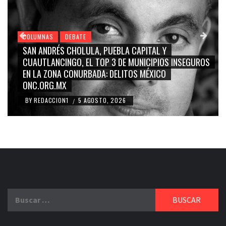
COLUMNAS
DEBATE
GRACE PALOMARES, NAY SALVATORI, SERGIO MAYER,
S
CARMEN SALINAS “LA CORCHOLATA”, CUAUHTÉMOC
BLANCO, SILVIA PINAL: LA TRIVIALIZACIÓN Y
RIDICULIZACIÓN DE LA REPRESENTACIÓN CIUDADANA
BY
REDACCION1
4 AGOSTO, 2026
/
Buscar: