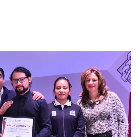
Iniciativa de infancia trans se votará en el
actual Congreso, señaló Gaby Chumacero
hace 2 semanas
02
41:16