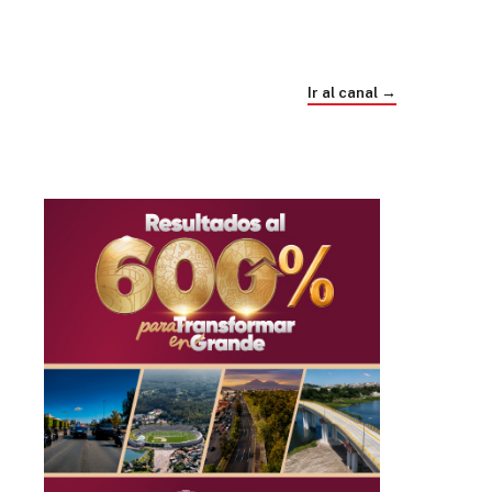
Trump e Infantino Un Mundial cubierto de
sospecha
Ir al canal →
hace 4 semanas
03
33:09