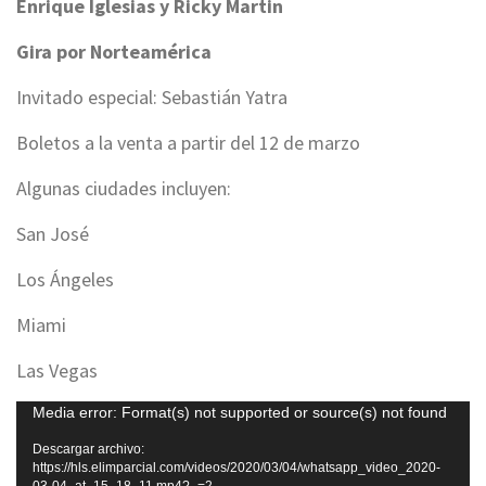
Enrique Iglesias y Ricky Martin
Gira por Norteamérica
Invitado especial: Sebastián Yatra
Boletos a la venta a partir del 12 de marzo
Algunas ciudades incluyen:
San José
Los Ángeles
Miami
Las Vegas
Reproductor
Media error: Format(s) not supported or source(s) not found
de
Descargar archivo:
vídeo
https://hls.elimparcial.com/videos/2020/03/04/whatsapp_video_2020-
03-04_at_15_18_11.mp4?_=2