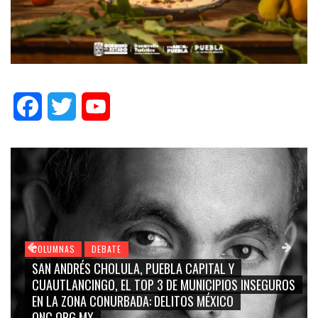
Facebook
Twitter
YouTube
COLUMNAS
DEBATE
GRACE PALOMARES, NAY SALVATORI, SERGIO MAYER,
CARMEN SALINAS “LA CORCHOLATA”, CUAUHTÉMOC
BLANCO, SILVIA PINAL: LA TRIVIALIZACIÓN Y
RIDICULIZACIÓN DE LA REPRESENTACIÓN CIUDADANA