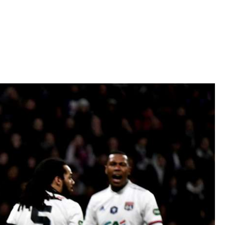
Iniciativa de infancia trans se votará en el
actual Congreso, señaló Gaby Chumacero
hace 2 semanas
02
41:16