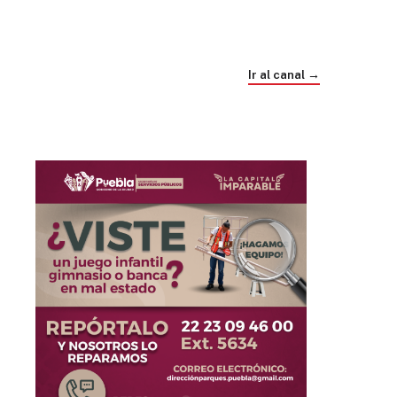
Trump e Infantino Un Mundial cubierto de
sospecha
Ir al canal →
hace 3 semanas
03
33:09