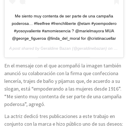
Me siento muy contenta de ser parte de una campaña
poderosa… #feelfree #frenchliberte @etam #yoempodero
#yosoyvaliente #amomiesencia ? @marielmayora MUA
@george_figueroa @linda_del_moral for @cristinacuellar
A post shared by
Geraldine Bazan
(@geraldinebazan) on
Feb 26,
En el mensaje con el que acompañó la imagen también
anunció su colaboración con la firma que confecciona
lencería, trajes de baño y pijamas que, de acuerdo a su
slogan, está “empoderando a las mujeres desde 1916”.
“Me siento muy contenta de ser parte de una campaña
poderosa”, agregó.
La actriz dedicó tres publicaciones a este trabajo en
conjunto con la marca e hizo público uno de sus deseos: