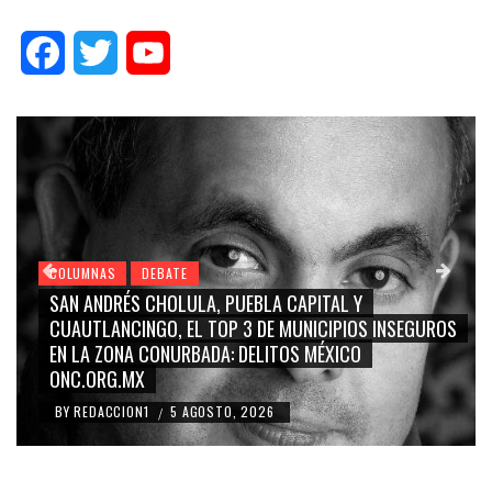
Facebook
Twitter
YouTube
COLUMNAS
DEBATE
GRACE PALOMARES, NAY SALVATORI, SERGIO MAYER,
CARMEN SALINAS “LA CORCHOLATA”, CUAUHTÉMOC
BLANCO, SILVIA PINAL: LA TRIVIALIZACIÓN Y
RIDICULIZACIÓN DE LA REPRESENTACIÓN CIUDADANA
BY
REDACCION1
4 AGOSTO, 2026
/