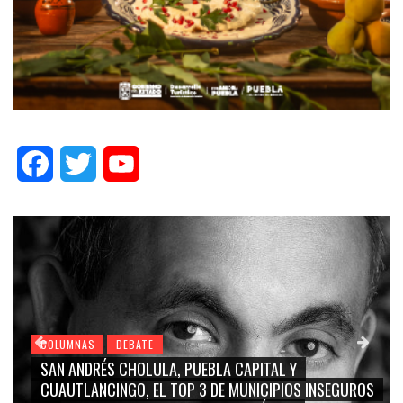
Facebook
Twitter
YouTube
COLUMNAS
DEBATE
GRACE PALOMARES, NAY SALVATORI, SERGIO MAYER,
CARMEN SALINAS “LA CORCHOLATA”, CUAUHTÉMOC