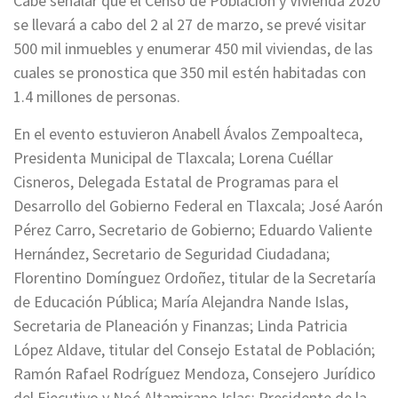
Cabe señalar que el Censo de Población y Vivienda 2020
se llevará a cabo del 2 al 27 de marzo, se prevé visitar
500 mil inmuebles y enumerar 450 mil viviendas, de las
cuales se pronostica que 350 mil estén habitadas con
1.4 millones de personas.
En el evento estuvieron Anabell Ávalos Zempoalteca,
Presidenta Municipal de Tlaxcala; Lorena Cuéllar
Cisneros, Delegada Estatal de Programas para el
Desarrollo del Gobierno Federal en Tlaxcala; José Aarón
Pérez Carro, Secretario de Gobierno; Eduardo Valiente
Hernández, Secretario de Seguridad Ciudadana;
Florentino Domínguez Ordoñez, titular de la Secretaría
de Educación Pública; María Alejandra Nande Islas,
Secretaria de Planeación y Finanzas; Linda Patricia
López Aldave, titular del Consejo Estatal de Población;
Ramón Rafael Rodríguez Mendoza, Consejero Jurídico
del Ejecutivo y Noé Altamirano Islas; Presidente de la