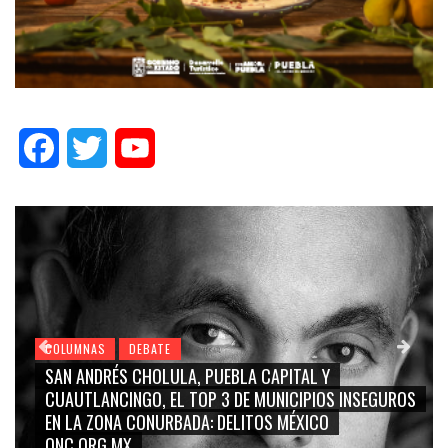
Facebook
Twitter
YouTube
COLUMNAS
DEBATE
GRACE PALOMARES, NAY SALVATORI, SERGIO MA
S INSEGUROS
CARMEN SALINAS “LA CORCHOLATA”, CUAUHT
BLANCO, SILVIA PINAL: LA TRIVIALIZACIÓN Y
RIDICULIZACIÓN DE LA REPRESENTACIÓN CIUDA