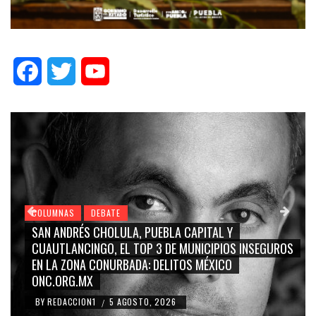
Facebook
Twitter
YouTube
COLUMNAS
DEBATE
 Y
GRACE PALOMARES, NAY SALVATORI, SERGIO 
IOS INSEGUROS
CARMEN SALINAS “LA CORCHOLATA”, CUAU
CO
BLANCO, SILVIA PINAL: LA TRIVIALIZACIÓN Y
RIDICULIZACIÓN DE LA REPRESENTACIÓN CIU
BY
REDACCION1
4 AGOSTO, 2026
/