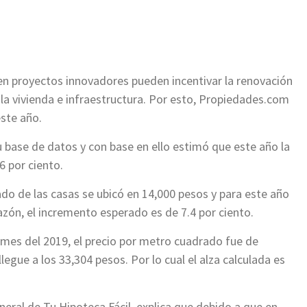
ir
 en proyectos innovadores pueden incentivar la renovación
la vivienda e infraestructura. Por esto, Propiedades.com
este año.
u base de datos y con base en ello estimó que este año la
.6 por ciento.
ado de las casas se ubicó en 14,000 pesos y para este año
azón, el incremento esperado es de 7.4 por ciento.
mes del 2019, el precio por metro cuadrado fue de
legue a los 33,304 pesos. Por lo cual el alza calculada es
eral de Tu Hipoteca Fácil, explica que debido a que en