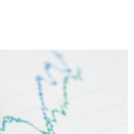
Iniciativa de infancia trans se votará en el
actual Congreso, señaló Gaby Chumacero
hace 2 semanas
02
41:16