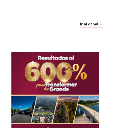
Trump e Infantino Un Mundial cubierto de
sospecha
Ir al canal →
hace 1 mes
03
33:09