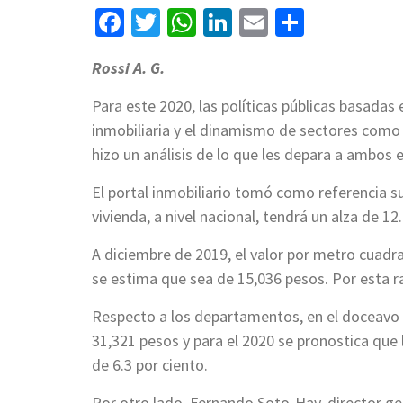
Facebook
Twitter
WhatsApp
LinkedIn
Email
Compart
Rossi A. G.
Para este 2020, las políticas públicas basadas
inmobiliaria y el dinamismo de sectores como 
hizo un análisis de lo que les depara a ambos 
El portal inmobiliario tomó como referencia s
vivienda, a nivel nacional, tendrá un alza de 12
A diciembre de 2019, el valor por metro cuadr
se estima que sea de 15,036 pesos. Por esta r
Respecto a los departamentos, en el doceavo 
31,321 pesos y para el 2020 se pronostica que l
de 6.3 por ciento.
Por otro lado, Fernando Soto-Hay, director gen