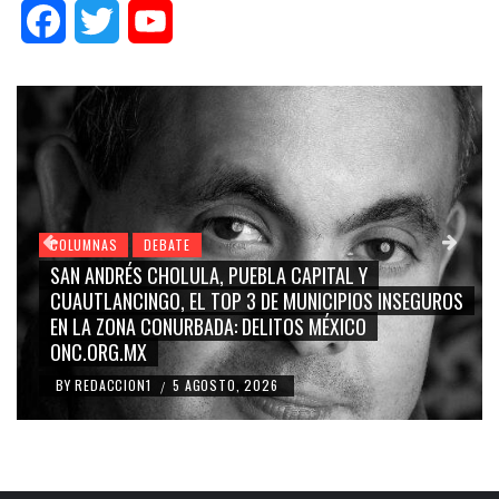
Facebook
Twitter
YouTube
COLUMNAS
DEBATE
CAPITAL Y
GRACE PALOMARES, NAY SALVATORI, 
MUNICIPIOS INSEGUROS
CARMEN SALINAS “LA CORCHOLATA
OS MÉXICO
BLANCO, SILVIA PINAL: LA TRIVIALIZ
RIDICULIZACIÓN DE LA REPRESENTA
BY
REDACCION1
4 AGOSTO, 2026
/