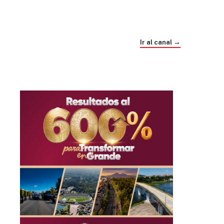
Trump e Infantino Un Mundial cubierto de
sospecha
Ir al canal →
hace 4 semanas
03
33:09