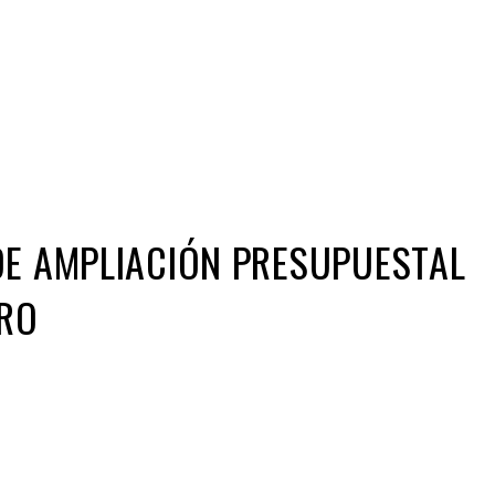
Iniciativa de infancia trans se votará en el
actual Congreso, señaló Gaby Chumacero
hace 2 semanas
02
41:16
DE AMPLIACIÓN PRESUPUESTAL
ERO