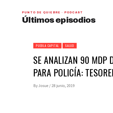
PUNTO DE QUIEBRE · PODCAST
PAN y MC se beneficiarían con una alianza,
Últimos episodios
señaló Gerardo Leal
hace 1 semana
01
28:28
PUEBLA CAPITAL
SALUD
SE ANALIZAN 90 MDP 
PARA POLICÍA: TESOR
By
Josue
/
28 junio, 2019