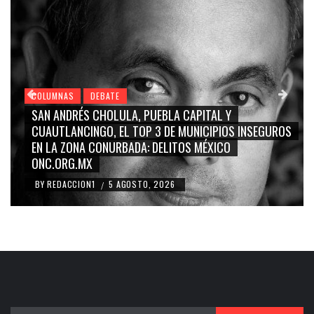
COLUMNAS
DEBATE
GRACE PALOMARES, NAY SALVATORI, SERGIO MAYER,
CARMEN SALINAS “LA CORCHOLATA”, CUAUHTÉMOC
BLANCO, SILVIA PINAL: LA TRIVIALIZACIÓN Y
RIDICULIZACIÓN DE LA REPRESENTACIÓN CIUDADANA
BY
REDACCION1
4 AGOSTO, 2026
/