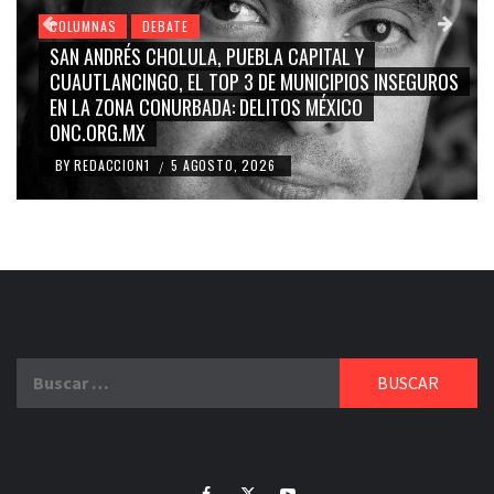
COLUMNAS
DEBATE
AL Y
GRACE PALOMARES, NAY SALVATORI, SERGI
IPIOS INSEGUROS
CARMEN SALINAS “LA CORCHOLATA”, CU
XICO
BLANCO, SILVIA PINAL: LA TRIVIALIZACIÓN 
RIDICULIZACIÓN DE LA REPRESENTACIÓN C
BY
REDACCION1
4 AGOSTO, 2026
/
Buscar:
Facebook
Twitter
Youtube