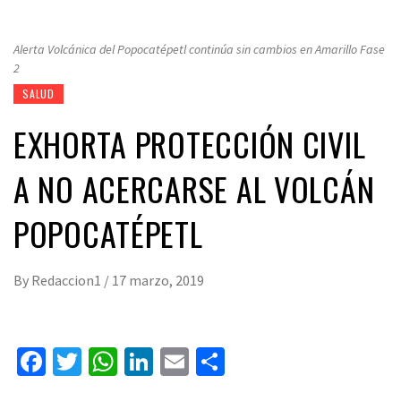
Alerta Volcánica del Popocatépetl continúa sin cambios en Amarillo Fase
2
SALUD
EXHORTA PROTECCIÓN CIVIL
A NO ACERCARSE AL VOLCÁN
POPOCATÉPETL
By
Redaccion1
/
17 marzo, 2019
Facebook
Twitter
WhatsApp
LinkedIn
Email
Compartir