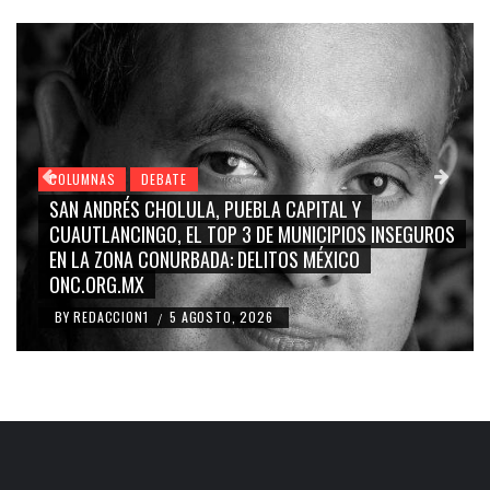
COLUMNAS
DEBATE
AL Y
GRACE PALOMARES, NAY SALVATORI, SERGI
IPIOS INSEGUROS
CARMEN SALINAS “LA CORCHOLATA”, CU
XICO
BLANCO, SILVIA PINAL: LA TRIVIALIZACIÓN 
RIDICULIZACIÓN DE LA REPRESENTACIÓN C
BY
REDACCION1
4 AGOSTO, 2026
/