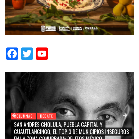
Facebook
Twitter
YouTube
COLUMNAS
DEBATE
GRACE PALOMARES, NAY SALVATORI, SERGIO MAYER,
CARMEN SALINAS “LA CORCHOLATA”, CUAUHTÉMOC
BLANCO, SILVIA PINAL: LA TRIVIALIZACIÓN Y