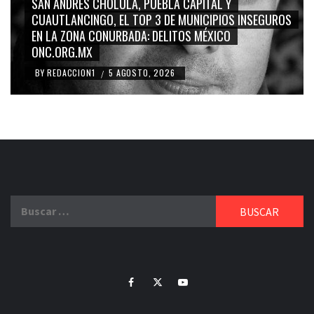
GRACE PALOMARES, NAY SALVATORI, SERGIO MAYER,
EGUROS
CARMEN SALINAS “LA CORCHOLATA”, CUAUHTÉMOC
BLANCO, SILVIA PINAL: LA TRIVIALIZACIÓN Y
RIDICULIZACIÓN DE LA REPRESENTACIÓN CIUDADANA
BY
REDACCION1
4 AGOSTO, 2026
/
Buscar:
Facebook
Twitter
Youtube