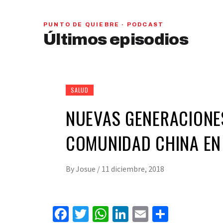
PUNTO DE QUIEBRE · PODCAST
PAN y MC se beneficiarían con una alianza,
Últimos episodios
señaló Gerardo Leal
hace 6 días
01
28:28
SALUD
NUEVAS GENERACIONE
COMUNIDAD CHINA EN
By
Josue
/
11 diciembre, 2018
Facebook
Twitter
WhatsApp
LinkedIn
Email
Compart