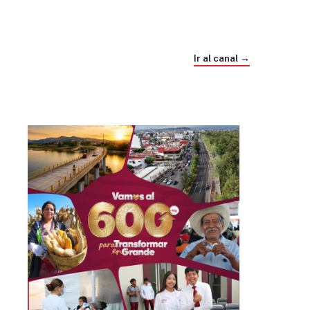
Trump e Infantino Un Mundial cubierto de
sospecha
Ir al canal →
hace 4 semanas
03
33:09