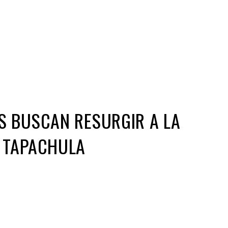
Iniciativa de infancia trans se votará en el
actual Congreso, señaló Gaby Chumacero
hace 2 semanas
02
41:16
S BUSCAN RESURGIR A LA
 TAPACHULA
ir