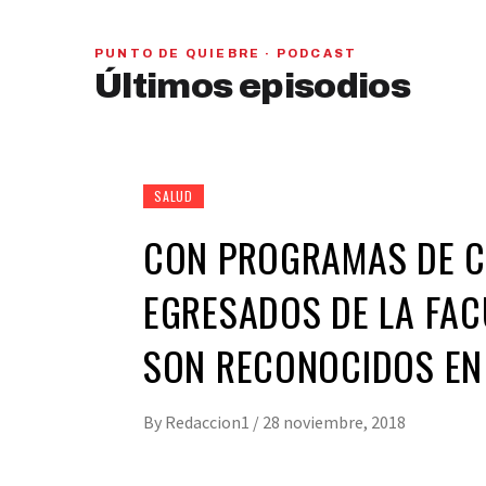
PUNTO DE QUIEBRE · PODCAST
PAN y MC se beneficiarían con una alianza,
Últimos episodios
señaló Gerardo Leal
hace 1 semana
01
28:28
SALUD
CON PROGRAMAS DE C
EGRESADOS DE LA FAC
SON RECONOCIDOS EN 
By
Redaccion1
/
28 noviembre, 2018