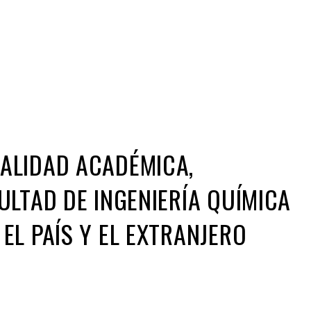
Iniciativa de infancia trans se votará en el
actual Congreso, señaló Gaby Chumacero
hace 2 semanas
02
41:16
ALIDAD ACADÉMICA,
ULTAD DE INGENIERÍA QUÍMICA
EL PAÍS Y EL EXTRANJERO