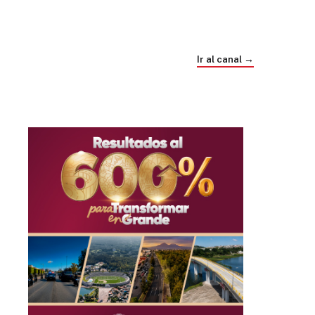
Trump e Infantino Un Mundial cubierto de
sospecha
Ir al canal →
hace 4 semanas
03
33:09