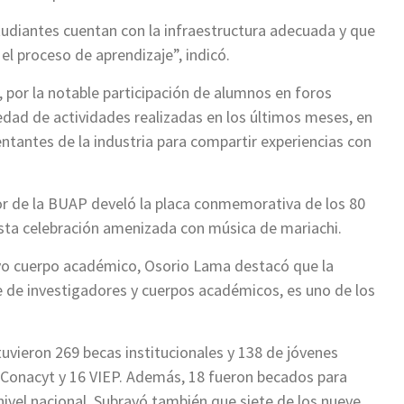
tudiantes cuentan con la infraestructura adecuada y que
el proceso de aprendizaje”, indicó.
, por la notable participación de alumnos en foros
edad de actividades realizadas en los últimos meses, en
ntantes de la industria para compartir experiencias con
tor de la BUAP develó la placa conmemorativa de los 80
 esta celebración amenizada con música de mariachi.
evo cuerpo académico, Osorio Lama destacó que la
e de investigadores y cuerpos académicos, es uno de los
uvieron 269 becas institucionales y 138 de jóvenes
s Conacyt y 16 VIEP. Además, 18 fueron becados para
 nivel nacional. Subrayó también que siete de los nueve