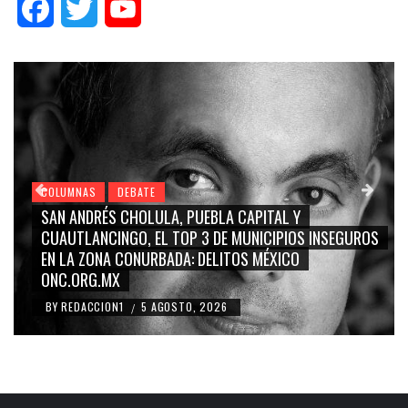
Facebook
Twitter
YouTube
COLUMNAS
DEBATE
GRACE PALOMARES, NAY SALVATORI, SERGIO MAYER,
CARMEN SALINAS “LA CORCHOLATA”, CUAUHTÉMOC
BLANCO, SILVIA PINAL: LA TRIVIALIZACIÓN Y
RIDICULIZACIÓN DE LA REPRESENTACIÓN CIUDADANA
BY
REDACCION1
4 AGOSTO, 2026
/