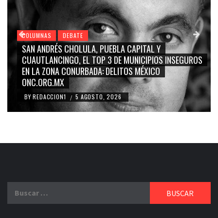
COLUMNAS
DEBATE
GRACE PALOMARES, NAY SALVATORI, SERGIO MAYER,
S
CARMEN SALINAS “LA CORCHOLATA”, CUAUHTÉMOC
BLANCO, SILVIA PINAL: LA TRIVIALIZACIÓN Y
RIDICULIZACIÓN DE LA REPRESENTACIÓN CIUDADANA
BY
REDACCION1
4 AGOSTO, 2026
/
Buscar: