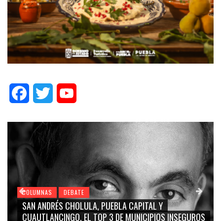
Facebook
Twitter
YouTube
COLUMNAS
DEBATE
GRACE PALOMARES, NAY SALVATORI, SERGIO MAYER,
UROS
CARMEN SALINAS “LA CORCHOLATA”, CUAUHTÉMOC