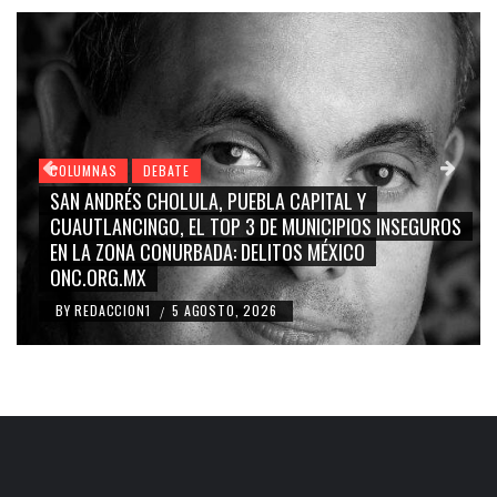
COLUMNAS
DEBATE
GRACE PALOMARES, NAY SALVATORI, SERGIO MAYER,
CARMEN SALINAS “LA CORCHOLATA”, CUAUHTÉMOC
BLANCO, SILVIA PINAL: LA TRIVIALIZACIÓN Y
RIDICULIZACIÓN DE LA REPRESENTACIÓN CIUDADANA
BY
REDACCION1
4 AGOSTO, 2026
/