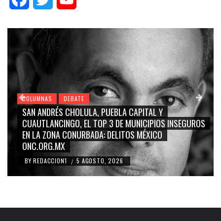
LUMNAS
DEBATE
COLUMN
N ANDRÉS CHOLULA, PUEBLA CAPITAL Y
GRACE 
AUTLANCINGO, EL TOP 3 DE MUNICIPIOS INSEGUROS
CARME
 LA ZONA CONURBADA: DELITOS MÉXICO
BLANCO
C.ORG.MX
RIDICU
REDACCION1
5 AGOSTO, 2026
BY
RED
/