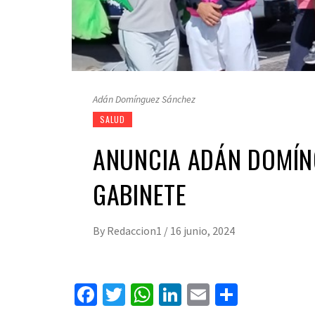
Adán Domínguez Sánchez
SALUD
ANUNCIA ADÁN DOMÍN
GABINETE
By
Redaccion1
/
16 junio, 2024
Facebook
Twitter
WhatsApp
LinkedIn
Email
Compart