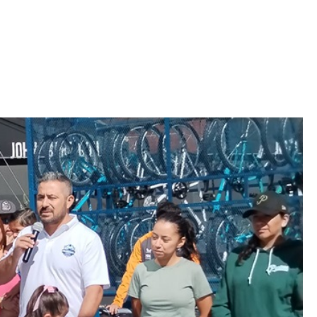
Iniciativa de infancia trans se votará en el
actual Congreso, señaló Gaby Chumacero
hace 2 semanas
02
41:16