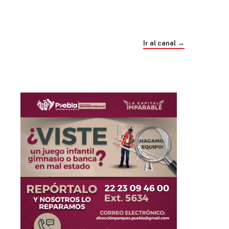
Trump e Infantino Un Mundial cubierto de
sospecha
Ir al canal →
hace 3 semanas
03
33:09