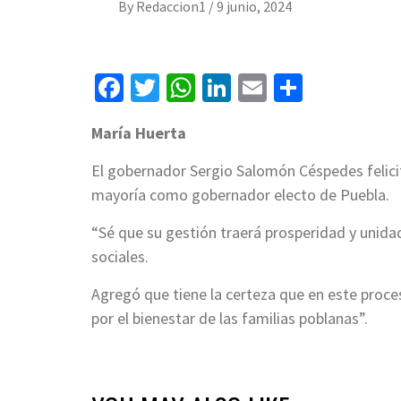
By
Redaccion1
/
9 junio, 2024
Facebook
Twitter
WhatsApp
LinkedIn
Email
Compart
María Huerta
El gobernador Sergio Salomón Céspedes felicit
mayoría como gobernador electo de Puebla.
“Sé que su gestión traerá prosperidad y unidad
sociales.
Agregó que tiene la certeza que en este proc
por el bienestar de las familias poblanas”.