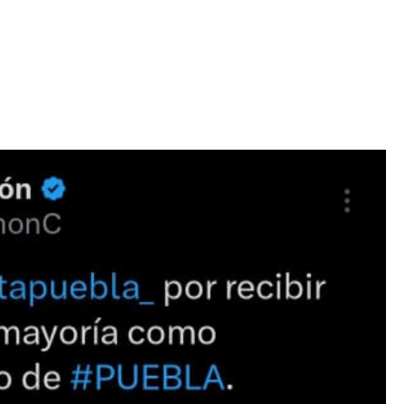
Iniciativa de infancia trans se votará en el
actual Congreso, señaló Gaby Chumacero
hace 2 semanas
02
41:16