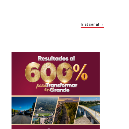
Trump e Infantino Un Mundial cubierto de
sospecha
Ir al canal →
hace 4 semanas
03
33:09