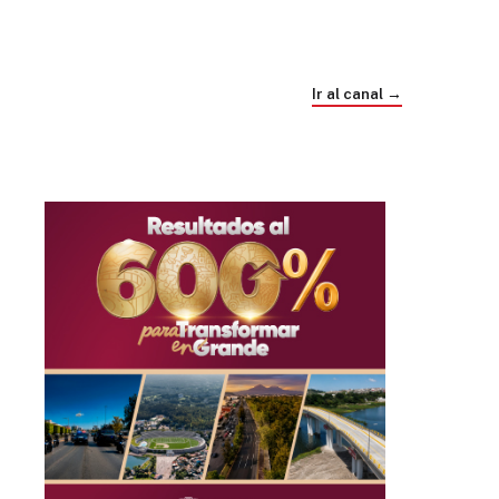
Trump e Infantino Un Mundial cubierto de
sospecha
Ir al canal →
hace 4 semanas
03
33:09