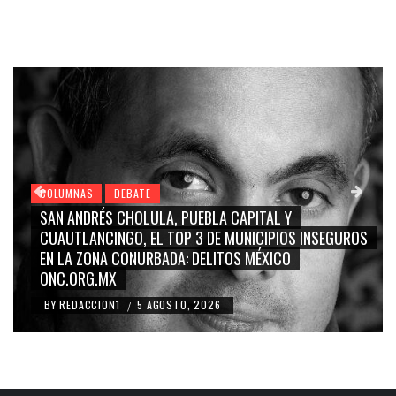
COLUMNAS
DEBATE
GRACE PALOMARES, NAY SALVATORI, SERGIO MAYER,
GUROS
CARMEN SALINAS “LA CORCHOLATA”, CUAUHTÉMOC
BLANCO, SILVIA PINAL: LA TRIVIALIZACIÓN Y
RIDICULIZACIÓN DE LA REPRESENTACIÓN CIUDADANA
BY
REDACCION1
4 AGOSTO, 2026
/