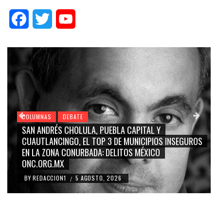
Facebook
Twitter
YouTube
COLUMNAS
DEBATE
GRACE PALOMARES, NAY SALVATORI, SERGIO MAYER,
S
CARMEN SALINAS “LA CORCHOLATA”, CUAUHTÉMOC
BLANCO, SILVIA PINAL: LA TRIVIALIZACIÓN Y
RIDICULIZACIÓN DE LA REPRESENTACIÓN CIUDADANA
BY
REDACCION1
4 AGOSTO, 2026
/