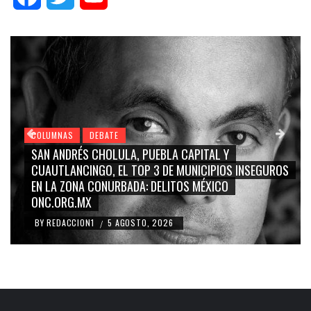
COLUMNAS
DEBATE
GRACE PALOMARES, NAY SALVATORI, SERGIO MAYER,
S
CARMEN SALINAS “LA CORCHOLATA”, CUAUHTÉMOC
BLANCO, SILVIA PINAL: LA TRIVIALIZACIÓN Y
RIDICULIZACIÓN DE LA REPRESENTACIÓN CIUDADANA
BY
REDACCION1
4 AGOSTO, 2026
/