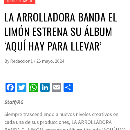
DESDE EL SHOW
LA ARROLLADORA BANDA EL
LIMÓN ESTRENA SU ÁLBUM
‘AQUÍ HAY PARA LLEVAR’
By
Redaccion1
/
25 mayo, 2024
Facebook
Twitter
WhatsApp
LinkedIn
Email
Compartir
Staff/RG
Siempre trascendiendo a nuevos niveles creativos en
cada una de sus producciones, LA ARROLLADORA
BANDA EL LIMÓN, estrena su álbum titulado ‘AQUÍ HAY